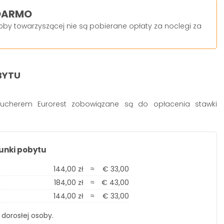
 DARMO
by towarzyszącej nie są pobierane opłaty za noclegi za
BYTU
oucherem Eurorest zobowiązane są do opłacenia stawki
unki pobytu
144,00 zł
≈
€ 33,00
184,00 zł
≈
€ 43,00
144,00 zł
≈
€ 33,00
 dorosłej osoby.