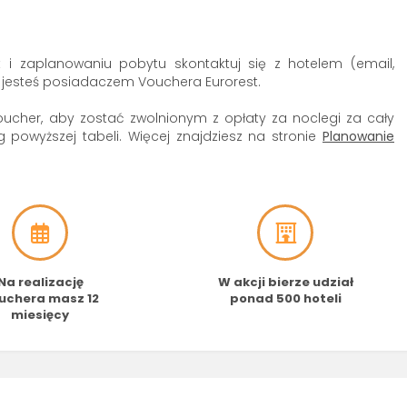
i zaplanowaniu pobytu skontaktuj się z hotelem (email,
 że jesteś posiadaczem Vouchera Eurorest.
oucher, aby zostać zwolnionym z opłaty za noclegi za cały
 powyższej tabeli. Więcej znajdziesz na stronie
Planowanie
Na realizację
W akcji bierze udział
uchera masz 12
ponad 500 hoteli
miesięcy