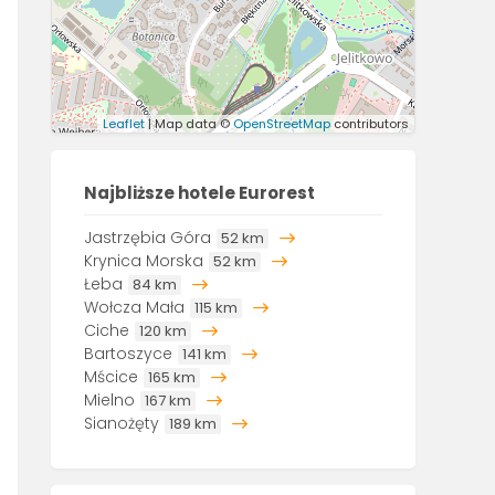
Leaflet
| Map data ©
OpenStreetMap
contributors
Najbliższe hotele Eurorest
Jastrzębia Góra
52 km
Krynica Morska
52 km
Łeba
84 km
Wołcza Mała
115 km
Ciche
120 km
Bartoszyce
141 km
Mścice
165 km
Mielno
167 km
Sianożęty
189 km