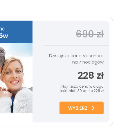
na
690 zł
gów
Dzisiejsza cena Vouchera
na 7 noclegów
228 zł
Najniższa cena w ciągu
ostatnich 30 dni to 228 zł
WYBIERZ