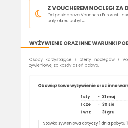
Z VOUCHEREM NOCLEGI ZA
Od posiadacza Vouchera Eurorest i oso
cały okres pobytu.
WYŻYWIENIE ORAZ INNE WARUNKI PO
Osoby korzystające z oferty noclegów z V
żywieniowej za każdy dzień pobytu.
Obowiązkowe wyżywienie oraz inne war
1 sty
-
31 maj
1 cze
-
30 sie
1 wrz
-
31 gru
Stawka żywieniowa dotyczy 1 dnia pobytu 1