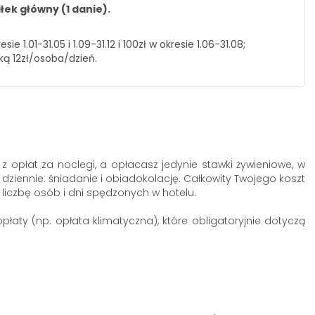
iłek główny (1 danie).
1.01-31.05 i 1.09-31.12 i 100zł w okresie 1.06-31.08;
ą 12zł/osoba/dzień.
 opłat za noclegi, a opłacasz jedynie stawki żywieniowe, w
dziennie: śniadanie i obiadokolację. Całkowity Twojego koszt
iczbę osób i dni spędzonych w hotelu.
łaty (np. opłata klimatyczna), które obligatoryjnie dotyczą